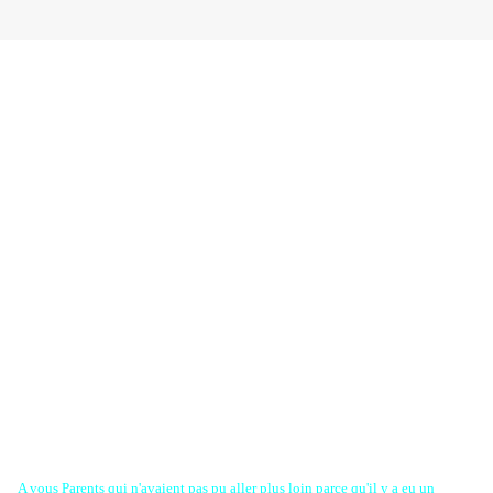
A vous Parents qui n'avaient pas pu aller plus loin parce qu'il y a eu un