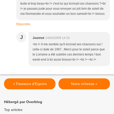
texte et trop beau<br /> c'est lui qui écrivait ces chansons ?<br
/> je passais juste pour vous envoyer un joli brin de soleil de
ma Normandie et vous souhaiter un bon samedi<br /> bisous
Répondre
J
Jeannot
14/03/2009 14:33
<br /> Il me semble qu'il écrivait ses chansons oui !
celle-ci date de 1967...Merci pour le soleil parce que
le Lorraine a été oubliée ces derniers temps ! bon
week-end à toi aussi bisous<br /> <br /> <br />
< Passeurs d'Espoirs
Notre richesse >
Hébergé par Overblog
Top articles