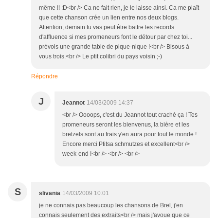
même !! :D<br /> Ca ne fait rien, je le laisse ainsi. Ca me plaît
que cette chanson crée un lien entre nos deux blogs.
Attention, demain tu vas peut être battre tes records
d'affluence si mes promeneurs font le détour par chez toi...
prévois une grande table de pique-nique !<br /> Bisous à
vous trois.<br /> Le ptit colibri du pays voisin ;-)
Répondre
J
Jeannot
14/03/2009 14:37
<br /> Oooops, c'est du Jeannot tout craché ça ! Tes
promeneurs seront les bienvenus, la bière et les
bretzels sont au frais y'en aura pour tout le monde !
Encore merci Ptitsa schmutzes et excellent<br />
week-end !<br /> <br /> <br />
S
slivania
14/03/2009 10:01
je ne connais pas beaucoup les chansons de Brel, j'en
connais seulement des extraits<br /> mais j'avoue que ce