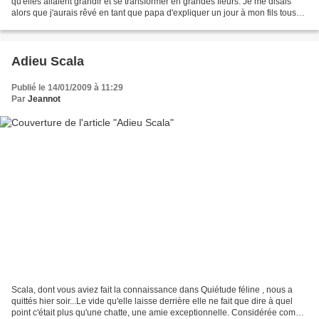
qu'elles allaient grandir et se transformer en grandes fleurs. Je me disais
alors que j'aurais rêvé en tant que papa d'expliquer un jour à mon fils tous
ces miracles de la nature....
Adieu Scala
Publié le 14/01/2009 à 11:29
Par
Jeannot
Scala, dont vous aviez fait la connaissance dans Quiétude féline , nous a
quittés hier soir...Le vide qu'elle laisse derrière elle ne fait que dire à quel
point c'était plus qu'une chatte, une amie exceptionnelle. Considérée comme