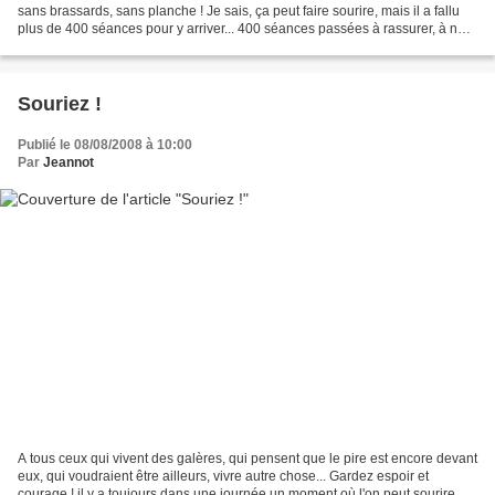
sans brassards, sans planche ! Je sais, ça peut faire sourire, mais il a fallu
plus de 400 séances pour y arriver... 400 séances passées à rassurer, à ne
pas se décourager, mais...
Souriez !
Publié le 08/08/2008 à 10:00
Par
Jeannot
A tous ceux qui vivent des galères, qui pensent que le pire est encore devant
eux, qui voudraient être ailleurs, vivre autre chose... Gardez espoir et
courage ! il y a toujours dans une journée un moment où l'on peut sourire,