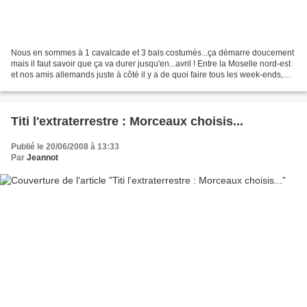
Nous en sommes à 1 cavalcade et 3 bals costumés...ça démarre doucement
mais il faut savoir que ça va durer jusqu'en...avril ! Entre la Moselle nord-est
et nos amis allemands juste à côté il y a de quoi faire tous les week-ends,
pour le plus grand bonheur...
Titi l'extraterrestre : Morceaux choisis...
Publié le 20/06/2008 à 13:33
Par
Jeannot