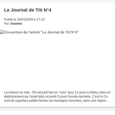
Le Journal de Titi N°4
Publié le 20/01/2009 à 17:33
Par
Jeannot
La maison se vide...Titi est parti hier en "colo" pour 11 jours à Orbey, dans un
établissement qui l'avait déjà accueilli 5 jours l'année dernière. C'est ici Ce
sont de superbes petites fermes de montagne rénovées, dans une région
magnifique. Les intérieurs...