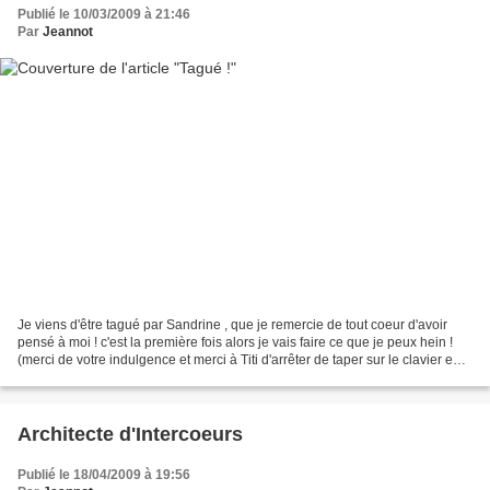
Publié le 10/03/2009 à 21:46
Par
Jeannot
Je viens d'être tagué par Sandrine , que je remercie de tout coeur d'avoir
pensé à moi ! c'est la première fois alors je vais faire ce que je peux hein !
(merci de votre indulgence et merci à Titi d'arrêter de taper sur le clavier en
même temps que moi...
Architecte d'Intercoeurs
Publié le 18/04/2009 à 19:56