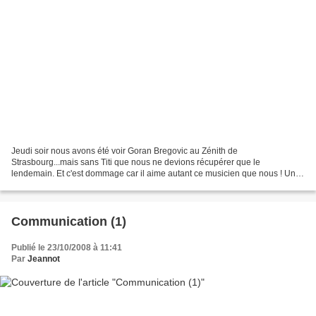
Jeudi soir nous avons été voir Goran Bregovic au Zénith de
Strasbourg...mais sans Titi que nous ne devions récupérer que le
lendemain. Et c'est dommage car il aime autant ce musicien que nous ! Un
petit échantillon pour vous donner la pêche ce week-end...
Communication (1)
Publié le 23/10/2008 à 11:41
Par
Jeannot