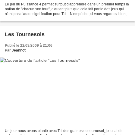
Le jeu du Puissance 4 permet surtout d'apprendre dans un premier temps la
notion de "chacun son tour", d'autant plus que cela fait partie des jeux qui
n'ont pas d'autre signification pour Titi... N'empêche, si vous regardez bien,
sur ce coup-là il va...
Les Tournesols
Publié le 22/03/2009 à 21:06
Par
Jeannot
Un jour nous avons planté avec Titi des graines de tournesol; je lui ai dit