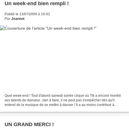
Un week-end bien rempli !
Publié le 13/07/2009 à 10:02
Par
Jeannot
Quel week-end ! Tout d'abord samedi soirée cirque où Titi a encore montré
ses talents de danseur...rien à faire, il ne peut pas s'empêcher dès qu'il
entend de la musique de se mettre à danser ! Il a au moins contribué à
rajouter de la joie dans les gradins....
UN GRAND MERCI !