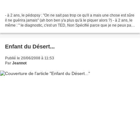
- à 2 ans, le pédopsy : "On ne sait pas trop ce qu'il a mais une chose est sûre
il ne guérira jamais" (ah bon ben y'a plus qu'à le piquer alors ?) - à 2 ans, le
même : " le diagnostic, c'est un TED, Non Spécifié parce que je ne peux pas
le mettre dans...
Enfant du Désert...
Publié le 20/06/2008 à 11:53
Par
Jeannot