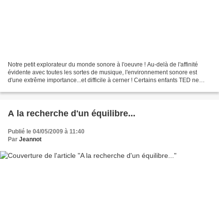
Notre petit explorateur du monde sonore à l'oeuvre ! Au-delà de l'affinité
évidente avec toutes les sortes de musique, l'environnement sonore est
d'une extrême importance...et difficile à cerner ! Certains enfants TED ne
supportent pas les bruits violents...
A la recherche d'un équilibre...
Publié le 04/05/2009 à 11:40
Par
Jeannot