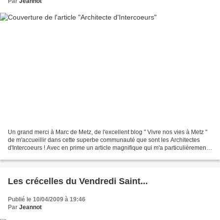
Par
Jeannot
Un grand merci à Marc de Metz, de l'excellent blog " Vivre nos vies à Metz "
de m'accueillir dans cette superbe communauté que sont les Architectes
d'Intercoeurs ! Avec en prime un article magnifique qui m'a particulièrement
touché...vous pourrez le lire...
Les crécelles du Vendredi Saint...
Publié le 10/04/2009 à 19:46
Par
Jeannot