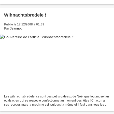
inadoptable - elle était...
Wihnachtsbredele !
Publié le 17/12/2008 à 01:39
Par
Jeannot
Les wihnachtsbredele, ce sont ces petits gateaux de Noël que tout mosellan
et alsacien qui se respecte confectionne au moment des fêtes ! Chacun a
ses recettes mais la machine est toujours la même et il faut dans tous les cas
de la concentration (hum...disons...