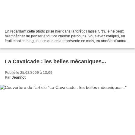
En regardant cette photo prise hier dans la forêt d'Hasselfürth, je ne peux
m'empêcher de penser à tout ce chemin parcouru...vous avez compris, en
feuilletant ce blog, tout ce que cela représente en mois, en années d'amour,
de patience, de colère, de...
La Cavalcade : les belles mécaniques...
Publié le 25/02/2009 à 13:09
Par
Jeannot