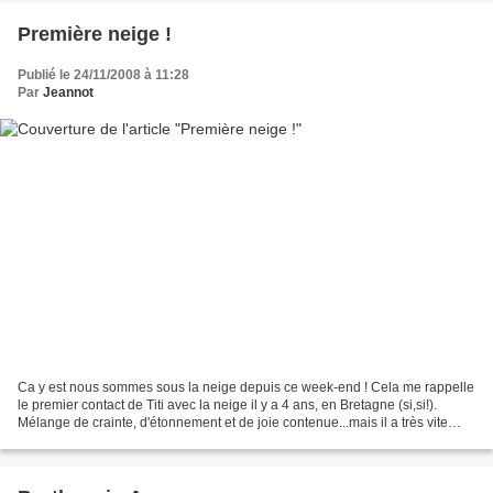
Première neige !
Publié le 24/11/2008 à 11:28
Par
Jeannot
Ca y est nous sommes sous la neige depuis ce week-end ! Cela me rappelle
le premier contact de Titi avec la neige il y a 4 ans, en Bretagne (si,si!).
Mélange de crainte, d'étonnement et de joie contenue...mais il a très vite
compris tout l'amusement que...