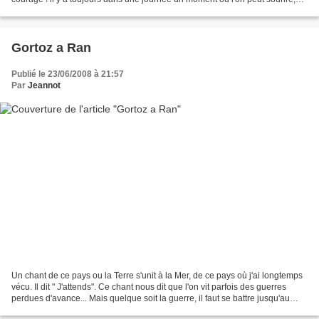
rire, penser à autre chose...vivez...
Gortoz a Ran
Publié le 23/06/2008 à 21:57
Par
Jeannot
Un chant de ce pays ou la Terre s'unit à la Mer, de ce pays où j'ai longtemps
vécu. Il dit " J'attends". Ce chant nous dit que l'on vit parfois des guerres
perdues d'avance... Mais quelque soit la guerre, il faut se battre jusqu'au
bout, et en attendre...