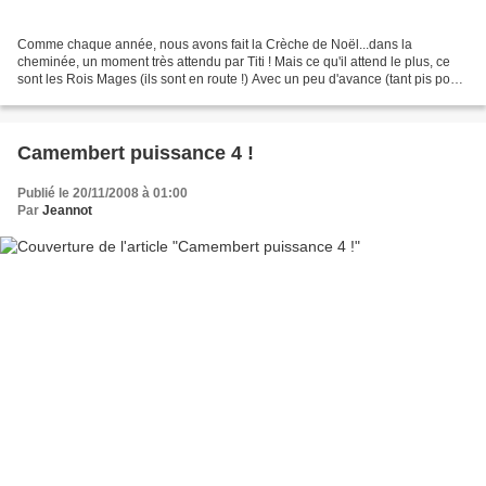
Comme chaque année, nous avons fait la Crèche de Noël...dans la
cheminée, un moment très attendu par Titi ! Mais ce qu'il attend le plus, ce
sont les Rois Mages (ils sont en route !) Avec un peu d'avance (tant pis pour
le protocole, hein !), il a mis...
Camembert puissance 4 !
Publié le 20/11/2008 à 01:00
Par
Jeannot