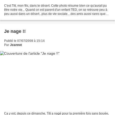
C'est Titi, mon fils, dans le désert. Cette photo résume bien ce qu'aurait pu
être notre vie... Quand on est parent d'un enfant TED, on se retrouve peu à
peu aussi dans un désert...plus de vie sociale....des amis aussi rares que
vous avez de chances de...
Je nage !!
Publié le 07/07/2008 à 15:14
Par
Jeannot
Ca y est, depuis ce dimanche, Titi a nagé pour la première fois sans bouée,