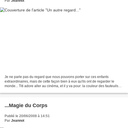
Par
Jeannot
Je ne parle pas du regard que nous pouvons porter sur ces enfants
extraordinaires, mais de cette façon bien à eux qu'ils ont de regarder le
monde... Titi adore aller au cinéma, et il y va pour: la couleur des fauteuils
(très important, ils doivent être...
...Magie du Corps
Publié le 20/06/2008 à 14:51
Par
Jeannot