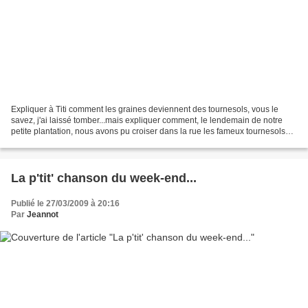
Expliquer à Titi comment les graines deviennent des tournesols, vous le
savez, j'ai laissé tomber...mais expliquer comment, le lendemain de notre
petite plantation, nous avons pu croiser dans la rue les fameux tournesols
distribuant en plus des bonbons,...
La p'tit' chanson du week-end...
Publié le 27/03/2009 à 20:16
Par
Jeannot