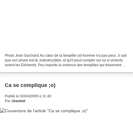
Photo Jean Guichard Au cœur de la tempête cet homme n'a pas peur...il sait
que son phare est là, indestructible, et qu'il peut compter sur lui si violents
soient les Eléments. Peu importe la violence des tempêtes qui traversent ma
vie, moi aussi j'ai...
Ca se complique ;o)
Publié le 02/04/2009 à 11:40
Par
Jeannot