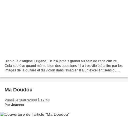
Bien que d'origine Tzigane, Titi n'a jamais grandi au sein de cette culture.
Cela soulève quand même bien des questions ! Il a très vite été attiré par les
images de la guitare et du violon dans l'imagier. Il a un excellent sens du
rythme, de la danse,...
Ma Doudou
Publié le 16/07/2008 à 12:48
Par
Jeannot