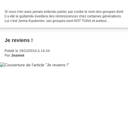
Si vous n'en avez jamais entendu parler, par contre le nom des groupes dont
il a été le guitariste éveillera des réminiscences chez certaines générations.
Lui c'est Jorma Kaukonen, ses groupes sont HOT TUNA et surtout
JEFFERSON AIRPLANE ! ça vous revient...
Je reviens !
Publié le 19/12/2010 à 14:34
Par
Jeannot