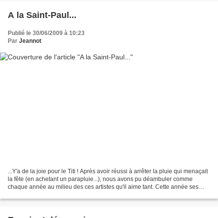
A la Saint-Paul...
Publié le 30/06/2009 à 10:23
Par
Jeannot
...Y'a de la joie pour le Titi ! Après avoir réussi à arrêter la pluie qui menaçait
la fête (en achetant un parapluie...), nous avons pu déambuler comme
chaque année au milieu des ces artistes qu'il aime tant. Cette année ses
préférences ont été vers...