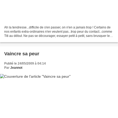
Ah la tendresse...difficile de s'en passer, on n'en a jamais trop ! Certains de
nos enfants extra-ordinaires n'en veulent pas...trop peur du contact...comme
Titi au début. Ne pas se décourager, essayer petit à petit, sans brusquer les
choses...cela peut...
Vaincre sa peur
Publié le 24/05/2009 à 04:14
Par
Jeannot