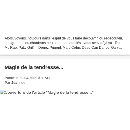
Alors, voyons...toujours dans l'esprit de vous faire découvrir, ou redécouvrir,
des groupes ou chanteurs peu connu ou oubliés...vous avez déjà vu : Tom
Mc Rae, Patty Griffin, Denez Prigent, Marc Cohn, Dead Can Dance, Gary
Jules... aujourd'hui je vous...
Magie de la tendresse...
Publié le 30/04/2009 à 11:41
Par
Jeannot