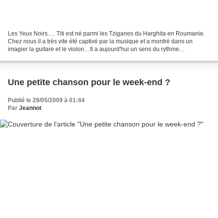
Les Yeux Noirs…. Titi est né parmi les Tziganes du Harghita en Roumanie.
Chez nous il a très vite été captivé par la musique et a montré dans un
imagier la guitare et le violon…Il a aujourd'hui un sens du rythme
particulièrement développé, et c'est un...
Une petite chanson pour le week-end ?
Publié le 29/05/2009 à 01:44
Par
Jeannot