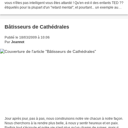
vous n'êtes pas intelligent vous êtes attardé ! Qu'en est-il des enfants TED ??
étiquetés pour la plupart d'un "retard mental", et pourtant... un exemple au
hasard, Titi...
Bâtisseurs de Cathédrales
Publié le 18/03/2009 à 10:06
Par
Jeannot
Jour après jour, pas à pas, nous construisons notre vie chacun à notre façon.
Nous cherchons à la rendre plus belle, à nous y sentir heureux et en paix.
Parfois tout s'écroule et notre vie n'est plus qu'un champ de ruines, mais rien