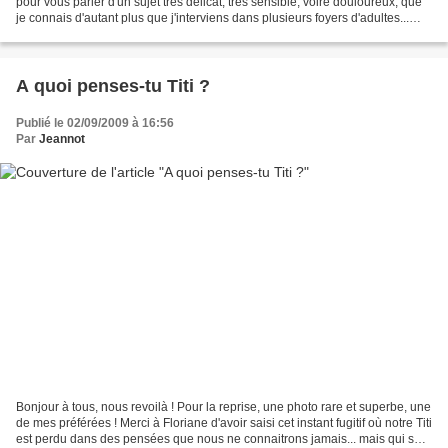
pour vous parler d'un sujet très délicat, très sensible, voire douloureux, que
je connais d'autant plus que j'interviens dans plusieurs foyers d'adultes...
c'est celui de l'avenir,...
A quoi penses-tu Titi ?
Publié le 02/09/2009 à 16:56
Par
Jeannot
Bonjour à tous, nous revoilà ! Pour la reprise, une photo rare et superbe, une
de mes préférées ! Merci à Floriane d'avoir saisi cet instant fugitif où notre Titi
est perdu dans des pensées que nous ne connaitrons jamais... mais qui sait