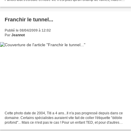
ne nous empêche de...
Franchir le tunnel...
Publié le 08/04/2009 à 12:02
Par
Jeannot
Cette photo date de 2004, Titi a 4 ans...Il n'a pas progressé depuis dans ce
domaine. Certains spécialistes auraient vite fait de coller l'étiquette "débile
profond"... Mais ce n'est pas le cas ! Pour un enfant TED, et pour d'autres
d'ailleurs, la réalité...