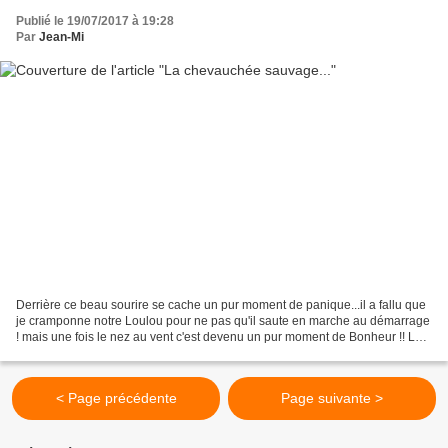
Publié le 19/07/2017 à 19:28
Par
Jean-Mi
Derrière ce beau sourire se cache un pur moment de panique...il a fallu que
je cramponne notre Loulou pour ne pas qu'il saute en marche au démarrage
! mais une fois le nez au vent c'est devenu un pur moment de Bonheur !! Le
rire de Jonas...la gentillesse...
< Page précédente
Page suivante >