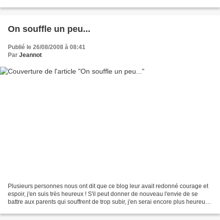
? Bonne rentrée...
On souffle un peu...
Publié le 26/08/2008 à 08:41
Par
Jeannot
Plusieurs personnes nous ont dit que ce blog leur avait redonné courage et
espoir, j'en suis très heureux ! S'il peut donner de nouveau l'envie de se
battre aux parents qui souffrent de trop subir, j'en serai encore plus heureux.
En attendant, une rentrée...