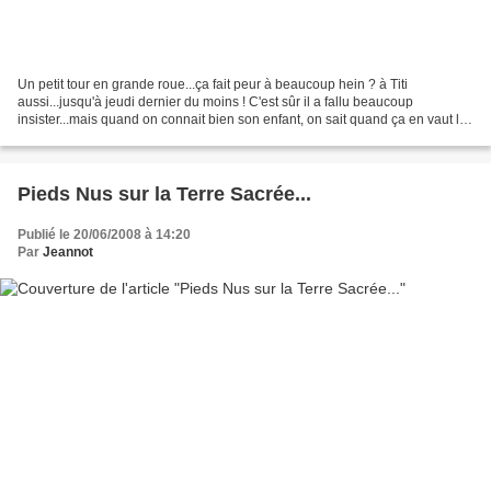
Un petit tour en grande roue...ça fait peur à beaucoup hein ? à Titi
aussi...jusqu'à jeudi dernier du moins ! C'est sûr il a fallu beaucoup
insister...mais quand on connait bien son enfant, on sait quand ça en vaut la
peine ! D'autant plus que Titi a...
Pieds Nus sur la Terre Sacrée...
Publié le 20/06/2008 à 14:20
Par
Jeannot