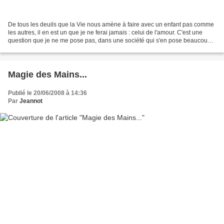
De tous les deuils que la Vie nous amène à faire avec un enfant pas comme
les autres, il en est un que je ne ferai jamais : celui de l'amour. C'est une
question que je ne me pose pas, dans une société qui s'en pose beaucoup
pour aimer ces enfants-là,...
Magie des Mains...
Publié le 20/06/2008 à 14:36
Par
Jeannot