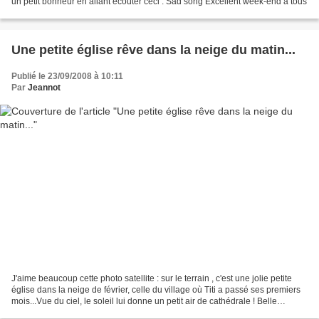
un petit bonheur en allant écouter ceci : Sad song Excellent week-end à tous
Une petite église rêve dans la neige du matin...
Publié le 23/09/2008 à 10:11
Par
Jeannot
J'aime beaucoup cette photo satellite : sur le terrain , c'est une jolie petite
église dans la neige de février, celle du village où Titi a passé ses premiers
mois...Vue du ciel, le soleil lui donne un petit air de cathédrale ! Belle
journée à tous