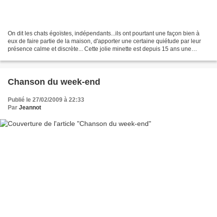
On dit les chats égoïstes, indépendants...ils ont pourtant une façon bien à
eux de faire partie de la maison, d'apporter une certaine quiétude par leur
présence calme et discrète... Cette jolie minette est depuis 15 ans une
source de paix et d'affection...
Chanson du week-end
Publié le 27/02/2009 à 22:33
Par
Jeannot