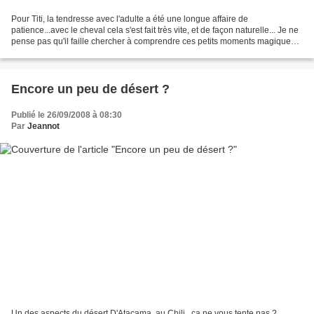
Pour Titi, la tendresse avec l'adulte a été une longue affaire de
patience...avec le cheval cela s'est fait très vite, et de façon naturelle... Je ne
pense pas qu'il faille chercher à comprendre ces petits moments magiques,
j'en savoure juste le bonheur...
Encore un peu de désert ?
Publié le 26/09/2008 à 08:30
Par
Jeannot
Un des aspects du désert D'Atacama, au Chili...ça ne vous tente pas ?