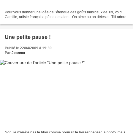
Pour vous donner une idée de l'étendue des goûts musicaux de Titi, voici
Camille, artiste française pétrie de talent ! On aime ou on déteste...Titi adore !
Une petite pause !
Publié le 22/04/2009 à 19:39
Par
Jeannot
Non, je n'arrête pas le blog comme pourrait le laisser penser la photo, mais