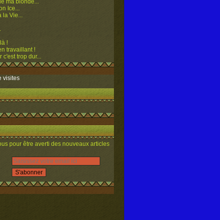
e ma blonde...
n Ice...
 la Vie...
.
là !
n travaillant !
 c'est trop dur...
 visites
s pour être averti des nouveaux articles