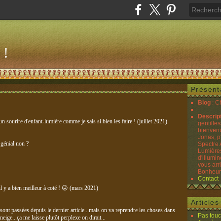
 !
Présent
Blog
: C
Descrip
 un sourire d'enfant-lumière comme je sais si bien les faire ! (juillet 2021)
gentilles
bienvenu
Jonas, p
.génial non ?
Spectre 
Lumières
d'illumin
vous arr
Bonheurs
Contact
.il y a bien meilleur à coté ! 😛 (mars 2021)
Article
ont passées depuis le dernier article...mais on va reprendre les choses dans
Pas touc
neige...ça me laisse plutôt perplexe on dirait...