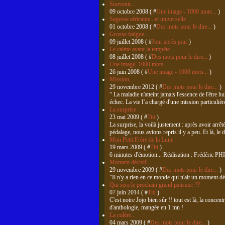
Souvenir...
09 octobre 2008 ( #
Une image - 1000 mots...
)
Sagesse africaine...et universelle
01 octobre 2008 ( #
Des mots pour le dire...
)
Grosse fatigue...
09 juillet 2008 ( #
Jour après jour
)
Le calme avant la tempête...
08 juillet 2008 ( #
Des mots pour le dire...
)
Une image, 1000 mots...
26 juin 2008 ( #
Une image - 1000 mots...
)
Mission...
29 novembre 2012 ( #
Des mots pour le dire...
)
“ La maladie n'atteint jamais l'essence de l'être 
échec. La vie l’a chargé d'une mission particulière,
La surprise
23 mai 2009 ( #
Titi
)
La surprise, la voilà justement : après avoir arrê
pédalage, nous avions repris il y a peu. Et là, le d
Mon Petit Frère de la Lune
19 mars 2009 ( #
Titi
)
6 minutes d'émotion... Réalisation : Frédéric 
Moment décisif...
29 novembre 2009 ( #
Des mots pour le dire...
)
"Il n'y a rien en ce monde qui n'ait un mome
Qui sera le prochain grand patissier ??
07 juin 2014 ( #
Titi
)
C'est notre Jojo bien sûr !! tout est là, la concent
d'anthologie, mangée en 1 mn !
La colère...
04 mars 2009 ( #
Des mots pour le dire...
)