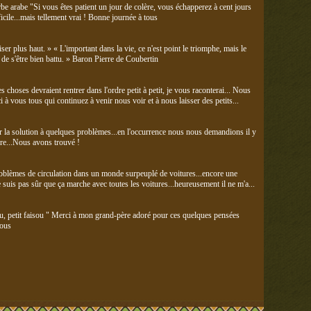
rbe arabe "Si vous êtes patient un jour de colère, vous échapperez à cent jours
icile...mais tellement vrai ! Bonne journée à tous
er plus haut. » « L'important dans la vie, ce n'est point le triomphe, mais le
 de s'être bien battu. » Baron Pierre de Coubertin
 choses devraient rentrer dans l'ordre petit à petit, je vous raconterai... Nous
 à vous tous qui continuez à venir nous voir et à nous laisser des petits...
er la solution à quelques problèmes...en l'occurrence nous nous demandions il y
re...Nous avons trouvé !
problèmes de circulation dans un monde surpeuplé de voitures...encore une
ne suis pas sûr que ça marche avec toutes les voitures...heureusement il ne m'a...
isou, petit faisou " Merci à mon grand-père adoré pour ces quelques pensées
tous