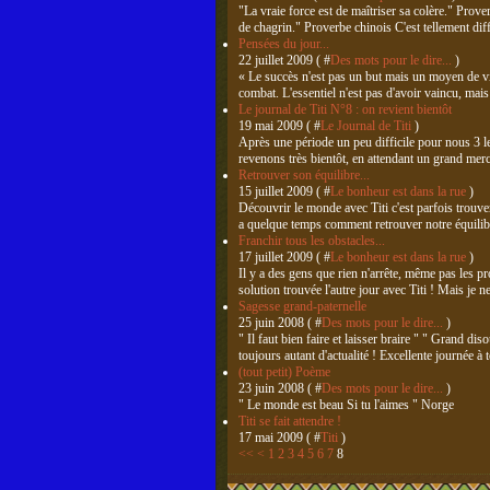
"La vraie force est de maîtriser sa colère." Prove
de chagrin." Proverbe chinois C'est tellement diff
Pensées du jour...
22 juillet 2009 ( #
Des mots pour le dire...
)
« Le succès n'est pas un but mais un moyen de vis
combat. L'essentiel n'est pas d'avoir vaincu, mais
Le journal de Titi N°8 : on revient bientôt
19 mai 2009 ( #
Le Journal de Titi
)
Après une période un peu difficile pour nous 3 les
revenons très bientôt, en attendant un grand merci
Retrouver son équilibre...
15 juillet 2009 ( #
Le bonheur est dans la rue
)
Découvrir le monde avec Titi c'est parfois trouv
a quelque temps comment retrouver notre équilib
Franchir tous les obstacles...
17 juillet 2009 ( #
Le bonheur est dans la rue
)
Il y a des gens que rien n'arrête, même pas les 
solution trouvée l'autre jour avec Titi ! Mais je 
Sagesse grand-paternelle
25 juin 2008 ( #
Des mots pour le dire...
)
" Il faut bien faire et laisser braire " " Grand d
toujours autant d'actualité ! Excellente journée à 
(tout petit) Poème
23 juin 2008 ( #
Des mots pour le dire...
)
" Le monde est beau Si tu l'aimes " Norge
Titi se fait attendre !
17 mai 2009 ( #
Titi
)
<<
<
1
2
3
4
5
6
7
8