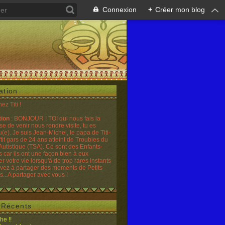
Connexion
+
Créer mon blog
ation
hez Titi !
tion
: BONJOUR ! TOI qui nous fais la
se de venir nous rendre visite, tu es
(e). Je suis Jean-Michel, le papa de Titi-
'tit gars de 24 ans atteint de Troubles du
Autistique (TSA). Ce sont des Enfants-
 car ils ont une façon bien à eux
er votre vie lorsqu'à de trop rares instants
ivez à partager des moments de Petits
...A partager avec vous !
s Récents
he !!