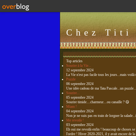
Chez Titi
Top articles
Sourire à la Vie...
12 septembre 2024
La Vie n'est pas facile tous les jours...mais voilà
Puzzle
06 septembre 2024
Une idée cadeau de ma Tata Pascale...un puzzle..
Sourire...
05 septembre 2024
Sourire timide....charmeur....ou canaille ? 😋
Miam !
04 septembre 2024
Non je ne suis pas en train de lorgner la salade..
Me revoilà !
03 septembre 2024
Eh oui me revoilà enfin ! beaucoup de choses se s
l'ordre ! Hiver 2020-2021, il y avait encore de la 