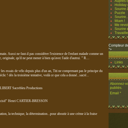
Auprès d
Holiday o
Sourire à
Puzzle
Sourire..
Miam !
Me revoi
Sourire e
Travailler
Compteur de
">
humain. Aussi ne faut-il pas considérer l'existence de l'enfant malade comme un
 originale, qu'il ne peut mener à bien qu'avec l'aide d'autrui. ” R....
Links
té les essais de vélo depuis plus d'un an, Titi ne comprenant pas le principe du
éclic ! dès la troisième tentative, voilà ce que cela a donné...sacré...
Abonnez-vou
publiés.
PHILIBERT Sacrebleu Productions
Email
nt décisif" Henri CARTIER-BRESSON
ration, la technique, la détermination...pour aboutir à une crème à la fraise