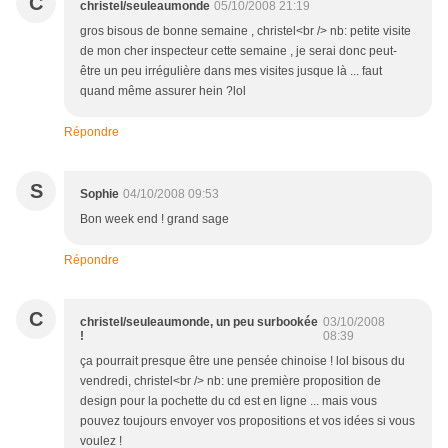
C
christel/seuleaumonde
05/10/2008 21:19
gros bisous de bonne semaine , christel<br /> nb: petite visite
de mon cher inspecteur cette semaine , je serai donc peut-
être un peu irrégulière dans mes visites jusque là ... faut
quand même assurer hein ?lol
Répondre
S
Sophie
04/10/2008 09:53
Bon week end ! grand sage
Répondre
C
christel/seuleaumonde, un peu surbookée
03/10/2008
!
08:39
ça pourrait presque être une pensée chinoise ! lol bisous du
vendredi, christel<br /> nb: une première proposition de
design pour la pochette du cd est en ligne ... mais vous
pouvez toujours envoyer vos propositions et vos idées si vous
voulez !