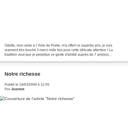
Odette, mon amie à l' Ame de Poète, m'a offert ce superbe prix, je suis
vraiment très touché !! merci mille fois pour cette délicate attention ! La
tradition veut que je perpétue ce geste d'amitié auprès de 7 ami(e)s
bloggeurs, mais je suis bien incapable...
Notre richesse
Publié le 16/03/2009 à 11:05
Par
Jeannot