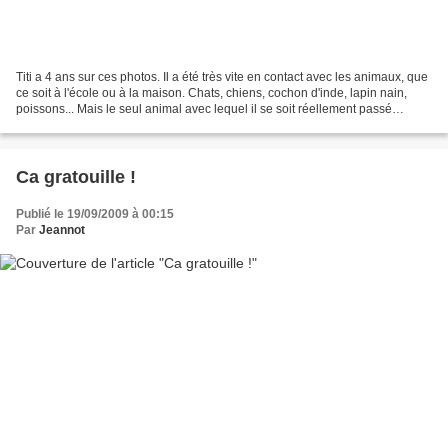
Titi a 4 ans sur ces photos. Il a été très vite en contact avec les animaux, que
ce soit à l'école ou à la maison. Chats, chiens, cochon d'inde, lapin nain,
poissons... Mais le seul animal avec lequel il se soit réellement passé
quelque chose, c'est le...
Ca gratouille !
Publié le 19/09/2009 à 00:15
Par
Jeannot