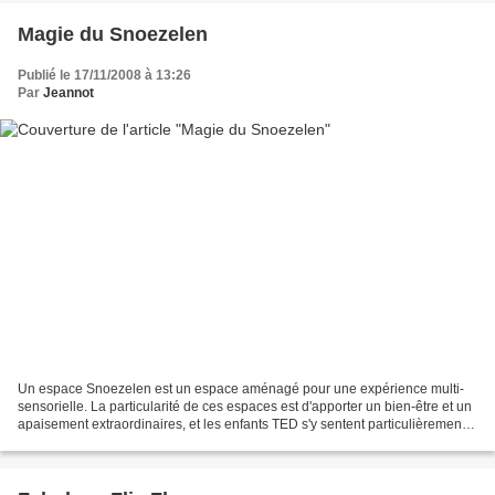
Magie du Snoezelen
Publié le 17/11/2008 à 13:26
Par
Jeannot
Un espace Snoezelen est un espace aménagé pour une expérience multi-
sensorielle. La particularité de ces espaces est d'apporter un bien-être et un
apaisement extraordinaires, et les enfants TED s'y sentent particulièrement
bien ! vous en saurez plus sur...