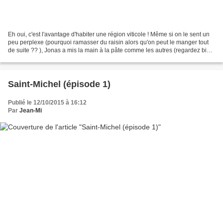
Eh oui, c'est l'avantage d'habiter une région viticole ! Même si on le sent un
peu perplexe (pourquoi ramasser du raisin alors qu'on peut le manger tout
de suite ?? ), Jonas a mis la main à la pâte comme les autres (regardez bien
le seau, il en reste...
Saint-Michel (épisode 1)
Publié le 12/10/2015 à 16:12
Par
Jean-Mi