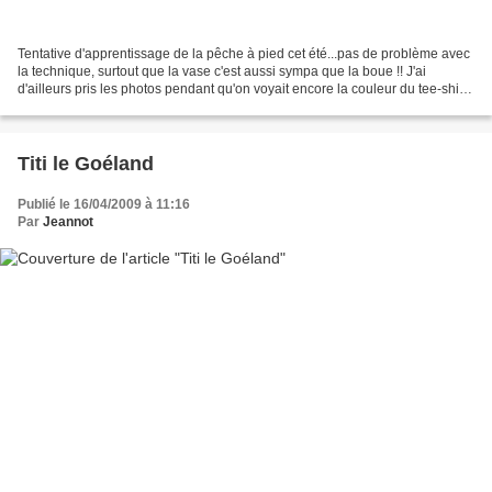
Tentative d'apprentissage de la pêche à pied cet été...pas de problème avec
la technique, surtout que la vase c'est aussi sympa que la boue !! J'ai
d'ailleurs pris les photos pendant qu'on voyait encore la couleur du tee-shirt !
Mais je pense que la motivation...
Titi le Goéland
Publié le 16/04/2009 à 11:16
Par
Jeannot