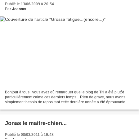
Publié le 13/06/2009 à 20:54
Par
Jeannot
Bonjour à tous ! vous avez dû remarquer que le blog de Titi a été plutôt
particulièrement calme ces derniers temps... Rien de grave, nous avons
simplement besoin de repos tant cette dernière année a été éprouvante.
Ajoutez à cela une charge de travail...
Jonas le maitre-chien...
Publié le 08/03/2011 à 19:48