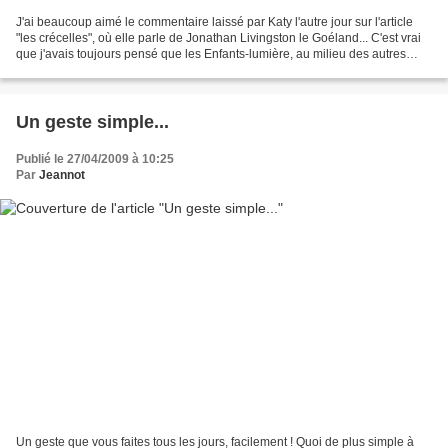
J'ai beaucoup aimé le commentaire laissé par Katy l'autre jour sur l'article
"les crécelles", où elle parle de Jonathan Livingston le Goéland... C'est vrai
que j'avais toujours pensé que les Enfants-lumière, au milieu des autres
enfants à qui nous apprenons...
Un geste simple...
Publié le 27/04/2009 à 10:25
Par
Jeannot
Un geste que vous faites tous les jours, facilement ! Quoi de plus simple à