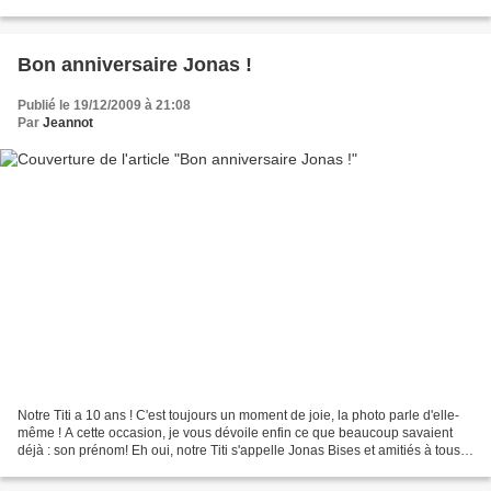
mots des encadrants. Nous...
Bon anniversaire Jonas !
Publié le 19/12/2009 à 21:08
Par
Jeannot
Notre Titi a 10 ans ! C'est toujours un moment de joie, la photo parle d'elle-
même ! A cette occasion, je vous dévoile enfin ce que beaucoup savaient
déjà : son prénom! Eh oui, notre Titi s'appelle Jonas Bises et amitiés à tous,
et merci à tous ceux qui...