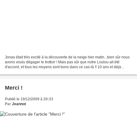
Jonas était très excité à la découverte de la neige hier matin...bien sûr nous
avons voulu dégager le trottoir ! Mais pas sûr que notre Loulou ait été
d'accord, et tous les moyens sont bons dans ce cas-là !! 10 ans et déjà
altermondialiste, il promet!...
Merci !
Publié le 19/12/2009 à 20:33
Par
Jeannot