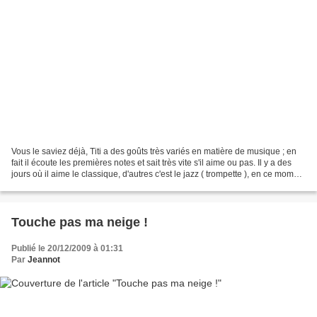
Vous le saviez déjà, Titi a des goûts très variés en matière de musique ; en
fait il écoute les premières notes et sait très vite s'il aime ou pas. Il y a des
jours où il aime le classique, d'autres c'est le jazz ( trompette ), en ce moment
c'est "YMCA"...
Touche pas ma neige !
Publié le 20/12/2009 à 01:31
Par
Jeannot