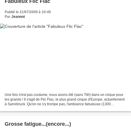
Fabuleux Flic Flac
Publié le 21/07/2009 à 10:49
Par
Jeannot
Une fois n'est pas coutume, nous avons été (sans Titi!) dans un cirque pour
les grands ! Il s'agit de Flic Flac, le plus grand cirque d'Europe, actuellement
à Sarrebruck. Qu'on ne s'y trompe pas, l'ambiance fabuleuse (1300
spectateurs!), la musique (Rammstein),...
Grosse fatigue...(encore...)