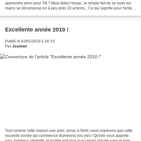
apprendre alors pour Titi ? Mais faites l'essai...le simple fait de se laver les
mains se décompose en à peu près 10 actions... Ce qui signifie pour l'enfant
mémoriser un suite...
Excellente année 2010 !
Publié le 02/01/2010 à 20:15
Par
Jeannot
Tout comme cette maison vue avec Jonas à Noël, nous espérons que cette
nouvelle année qui commence illuminera vos vies ! Qu'elle vous apporte
paix, bonheur, sérénité, et qu'elle soit plus que jamais placée sous le signe