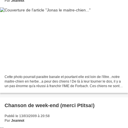
Par
Jeannot
Cette photo pourrait paraitre banale et pourtant elle est loin de l'être...notre
maitre-chien en herbe...a peur des chiens ! De là à leur tourner le dos, il y a
un pas énorme qu'a réussi à franchir l'IME de Forbach. Ces chiens ne sont
pas comme les autres,...
Chanson de week-end (merci Ptitsa!)
Publié le 13/03/2009 à 20:58
Par
Jeannot