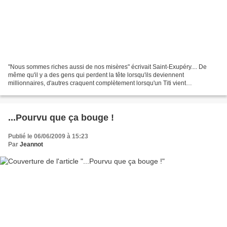
"Nous sommes riches aussi de nos misères" écrivait Saint-Exupéry.... De
même qu'il y a des gens qui perdent la tête lorsqu'ils deviennent
millionnaires, d'autres craquent complètement lorsqu'un Titi vient
bouleverser leur vie...et pourtant, quelle richesse...
...Pourvu que ça bouge !
Publié le 06/06/2009 à 15:23
Par
Jeannot