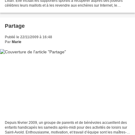
Lilian. Elle incitait les supporters sportifs à récupérer auprès des joueurs
célèbres leurs maillots et à les revendre aux enchères sur Internet, le
bénéfice allant soutenir des actions...
Partage
Publié le 22/11/2009 à 16:48
Par
Marie
Depuis février 2009, un groupe de parents et de bénévoles accueillent des
enfants handicapés les samedis après-midi pour des activités de loisirs sur
Saint-Avold. Enthousiasme, motivation, et travail d’équipe sont les maîtres-