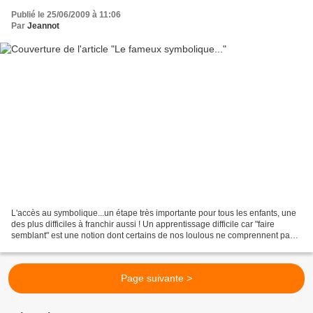
Publié le 25/06/2009 à 11:06
Par
Jeannot
L'accès au symbolique...un étape très importante pour tous les enfants, une
des plus difficiles à franchir aussi ! Un apprentissage difficile car "faire
semblant" est une notion dont certains de nos loulous ne comprennent pas
le sens. Un pédopsychiatre...
Page suivante >