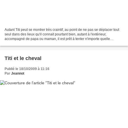
Autant Titi peut se montrer très craintif, au point de ne pas se déplacer tout
seul dans des lieux qu'il connait pourtant bien, autant à l'extérieur,
accompagné de papa ou maman, il est prêt à tenter n'importe quelle
aventure, pourvu que ça bouge !! Après...
Titi et le cheval
Publié le 18/10/2009 à 11:16
Par
Jeannot