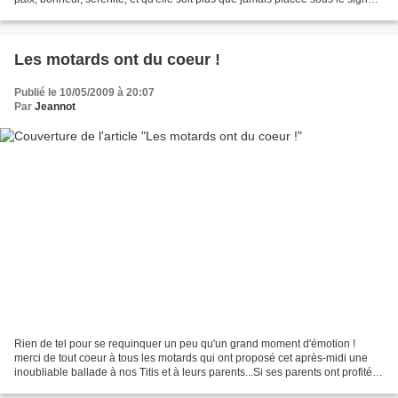
de l'Amitié que nos blogs ont fait...
Les motards ont du coeur !
Publié le 10/05/2009 à 20:07
Par
Jeannot
Rien de tel pour se requinquer un peu qu'un grand moment d'émotion !
merci de tout coeur à tous les motards qui ont proposé cet après-midi une
inoubliable ballade à nos Titis et à leurs parents...Si ses parents ont profité
avec bonheur de ces instants,...