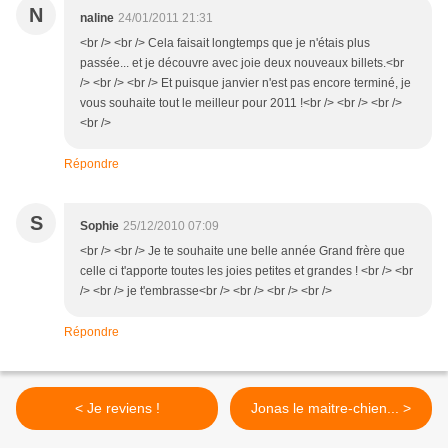
N
naline
24/01/2011 21:31
<br /> <br /> Cela faisait longtemps que je n'étais plus
passée... et je découvre avec joie deux nouveaux billets.<br
/> <br /> <br /> Et puisque janvier n'est pas encore terminé, je
vous souhaite tout le meilleur pour 2011 !<br /> <br /> <br />
<br />
Répondre
S
Sophie
25/12/2010 07:09
<br /> <br /> Je te souhaite une belle année Grand frère que
celle ci t'apporte toutes les joies petites et grandes ! <br /> <br
/> <br /> je t'embrasse<br /> <br /> <br /> <br />
Répondre
< Je reviens !
Jonas le maitre-chien... >