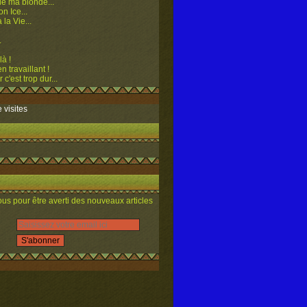
e ma blonde...
n Ice...
 la Vie...
.
là !
n travaillant !
 c'est trop dur...
 visites
s pour être averti des nouveaux articles