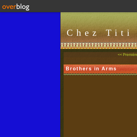
Chez Titi
<< Première
Brothers in Arms