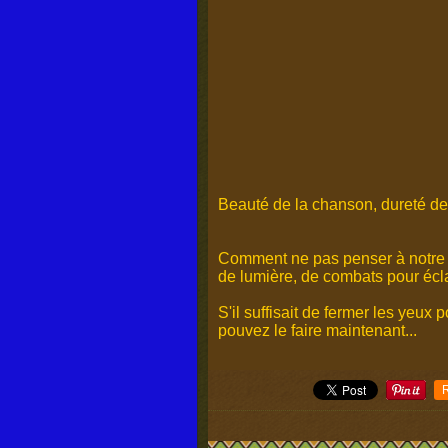
Beauté de la chanson, dureté de
Comment ne pas penser à notre vi
de lumière, de combats pour écla
S'il suffisait de fermer les yeu
pouvez le faire maintenant...