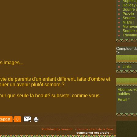
Auprès d
Holiday o
Sourire à
Puzzle
Sourire..
Miam !
Me revoi
Sourire e
Travailler
Compteur de
">
s images...
Links
e de parents d'un enfant différent, faite d'ombre et
irer un avenir plutôt sombre ?
Abonnez-vou
publiés.
x pour que seule la beauté subsiste, comme vous
Email
Repost
0
Published by Jeannot
-
dans
Le chant de la Terre
commenter cet article
…