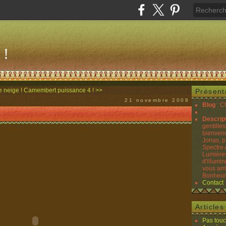
 !
 neige !
Camembert puissance 4 ! >>
Présent
21 novembre 2008
Blog
: C
Descrip
gentilles
bienvenu
Jonas, p
Spectre 
Lumières
d'illumin
vous arr
Bonheurs
Contact
Article
Pas touc