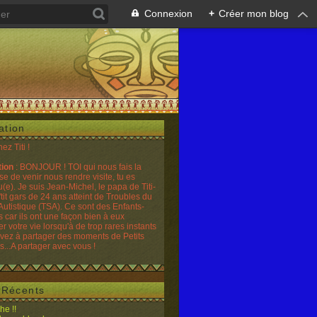
Connexion
+
Créer mon blog
ation
hez Titi !
tion
: BONJOUR ! TOI qui nous fais la
se de venir nous rendre visite, tu es
(e). Je suis Jean-Michel, le papa de Titi-
'tit gars de 24 ans atteint de Troubles du
Autistique (TSA). Ce sont des Enfants-
 car ils ont une façon bien à eux
er votre vie lorsqu'à de trop rares instants
ivez à partager des moments de Petits
...A partager avec vous !
s Récents
he !!