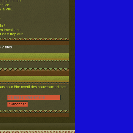
e ma blonde...
n Ice...
 la Vie...
.
là !
n travaillant !
 c'est trop dur...
 visites
s pour être averti des nouveaux articles