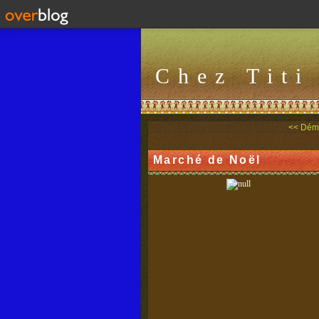
Chez Titi
<< Démo
Marché de Noël