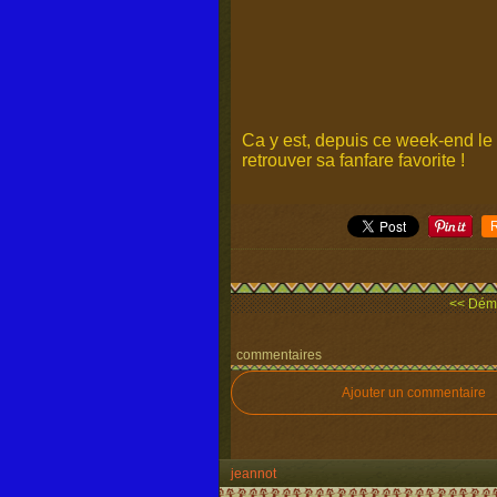
Ca y est, depuis ce week-end le 
retrouver sa fanfare favorite !
<< Démo
commentaires
Ajouter un commentaire
jeannot