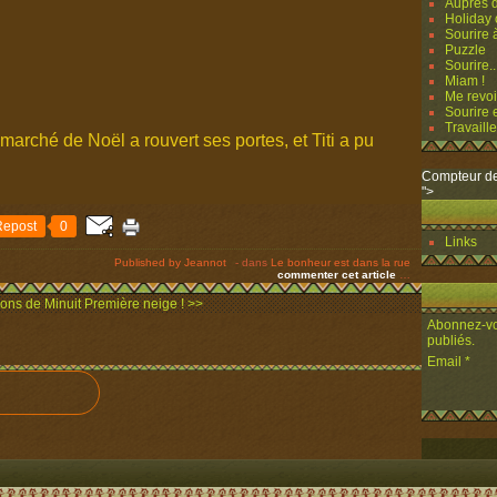
Auprès d
Holiday o
Sourire à
Puzzle
Sourire..
Miam !
Me revoi
Sourire e
Travailler
marché de Noël a rouvert ses portes, et Titi a pu
Compteur de
">
Repost
0
Links
Published by Jeannot
-
dans
Le bonheur est dans la rue
commenter cet article
…
ns de Minuit
Première neige ! >>
Abonnez-vou
publiés.
Email