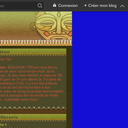
Connexion
+
Créer mon blog
ation
hez Titi !
tion
: BONJOUR ! TOI qui nous fais la
se de venir nous rendre visite, tu es
(e). Je suis Jean-Michel, le papa de Titi-
'tit gars de 24 ans atteint de Troubles du
Autistique (TSA). Ce sont des Enfants-
 car ils ont une façon bien à eux
er votre vie lorsqu'à de trop rares instants
ivez à partager des moments de Petits
...A partager avec vous !
s Récents
he !!