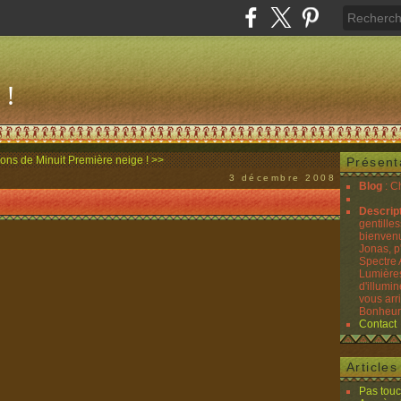
 !
ns de Minuit
Première neige ! >>
Présent
3 décembre 2008
Blog
: C
Descrip
gentilles
bienvenu
Jonas, p
Spectre 
Lumières
d'illumin
vous arr
Bonheurs
Contact
Article
Pas touc