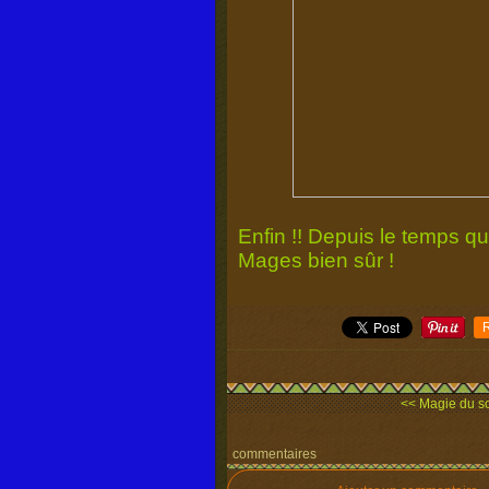
Enfin !! Depuis le temps que 
Mages bien sûr !
<< Magie du so
commentaires