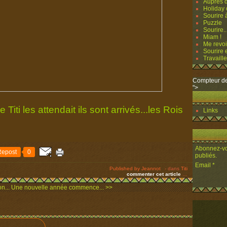
Auprès d
Holiday o
Sourire à
Puzzle
Sourire..
Miam !
Me revoi
Sourire e
Travailler
Compteur de
">
Titi les attendait ils sont arrivés...les Rois
Links
Abonnez-vou
Repost
0
publiés.
Email
Published by Jeannot
-
dans
Titi
commenter cet article
…
n...
Une nouvelle année commence... >>