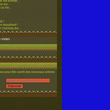
e ma blonde...
n Ice...
 la Vie...
.
là !
n travaillant !
 c'est trop dur...
 visites
s pour être averti des nouveaux articles