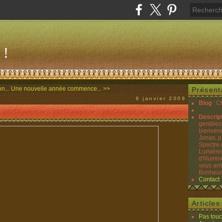
 !
n...
Une nouvelle année commence... >>
Présent
8 janvier 2009
Blog
: C
Descrip
gentilles
bienvenu
Jonas, p
Spectre 
Lumières
d'illumin
vous arr
Bonheurs
Contact
Article
Pas touc