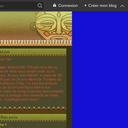
Connexion
+
Créer mon blog
ation
hez Titi !
tion
: BONJOUR ! TOI qui nous fais la
se de venir nous rendre visite, tu es
(e). Je suis Jean-Michel, le papa de Titi-
'tit gars de 24 ans atteint de Troubles du
Autistique (TSA). Ce sont des Enfants-
 car ils ont une façon bien à eux
er votre vie lorsqu'à de trop rares instants
ivez à partager des moments de Petits
...A partager avec vous !
s Récents
he !!