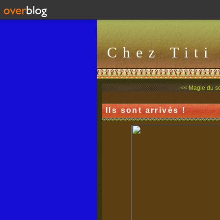
Chez Titi
<< Magie du so
Ils sont arrivés !