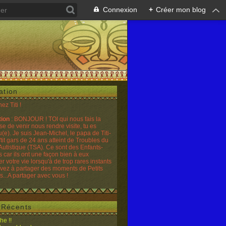
Connexion
+
Créer mon blog
ation
hez Titi !
tion
: BONJOUR ! TOI qui nous fais la
se de venir nous rendre visite, tu es
(e). Je suis Jean-Michel, le papa de Titi-
'tit gars de 24 ans atteint de Troubles du
Autistique (TSA). Ce sont des Enfants-
 car ils ont une façon bien à eux
er votre vie lorsqu'à de trop rares instants
ivez à partager des moments de Petits
...A partager avec vous !
s Récents
he !!