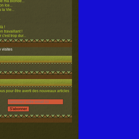
e ma blonde...
n Ice...
 la Vie...
.
là !
n travaillant !
 c'est trop dur...
 visites
s pour être averti des nouveaux articles