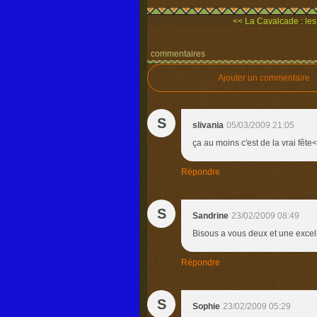
<< La Cavalcade : les 
commentaires
Ajouter un commentaire
S
slivania
05/03/2009 21:05
ça au moins c'est de la vrai fête<
Répondre
S
Sandrine
23/02/2009 08:49
Bisous a vous deux et une exce
Répondre
S
Sophie
23/02/2009 05:29