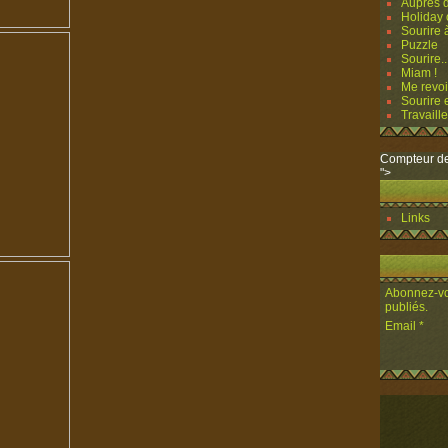
Auprès d
Holiday o
Sourire à
Puzzle
Sourire..
Miam !
Me revoi
Sourire e
Travailler
Compteur de
">
Links
Abonnez-vou
publiés.
Email