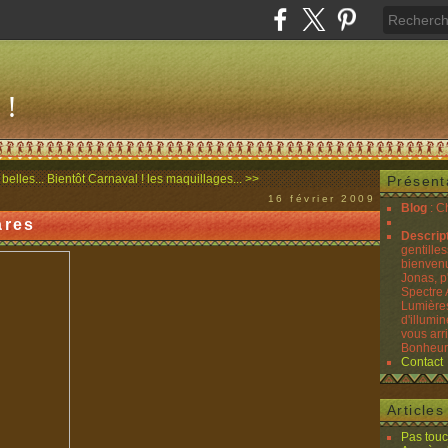
 !
belles...
Bientôt Carnaval ! les maquillages... >>
Présent
16 février 2009
Blog
: C
ares
Descrip
gentilles
bienvenu
Jonas, p
Spectre 
Lumières
d'illumin
vous arr
Bonheurs
Contact
Article
Pas touc