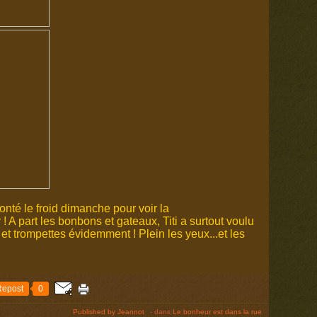
onté le froid dimanche pour voir la
! A part les bonbons et gateaux, Titi a surtout voulu
 et trompettes évidemment ! Plein les yeux...et les
Repost
0
Published by Jeannot
-
dans
Le bonheur est dans la rue