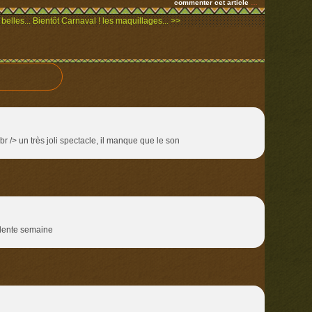
commenter cet article
…
belles...
Bientôt Carnaval ! les maquillages... >>
br /> un très joli spectacle, il manque que le son
llente semaine