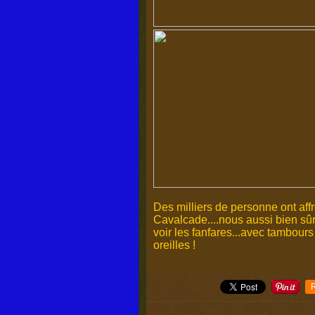
Des milliers de personne ont affr
Cavalcade....nous aussi bien sûr 
voir les fanfares...avec tambours
oreilles !