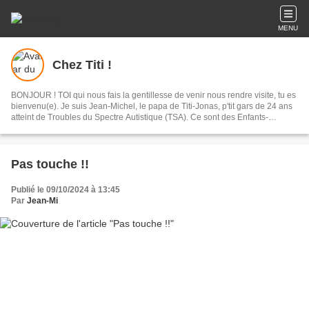
MENU
Chez Titi !
BONJOUR ! TOI qui nous fais la gentillesse de venir nous rendre visite, tu es
bienvenu(e). Je suis Jean-Michel, le papa de Titi-Jonas, p'tit gars de 24 ans
atteint de Troubles du Spectre Autistique (TSA). Ce sont des Enfants-
Lumières car ils ont une façon bien à eux d'illuminer votre vie lorsqu'à de
trop rares instants vous arrivez à partager des moments de Petits
Bonheurs...A partager avec vous !
Pas touche !!
Publié le 09/10/2024 à 13:45
Par
Jean-Mi