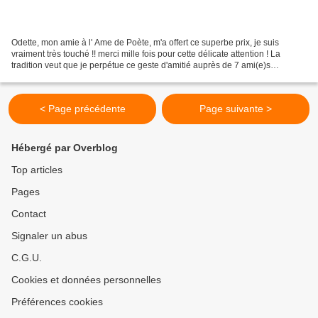
Odette, mon amie à l' Ame de Poète, m'a offert ce superbe prix, je suis
vraiment très touché !! merci mille fois pour cette délicate attention ! La
tradition veut que je perpétue ce geste d'amitié auprès de 7 ami(e)s
bloggeurs, mais je suis bien incapable...
< Page précédente
Page suivante >
Hébergé par Overblog
Top articles
Pages
Contact
Signaler un abus
C.G.U.
Cookies et données personnelles
Préférences cookies