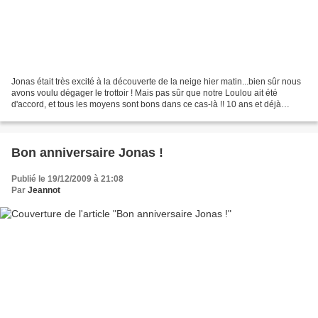
Jonas était très excité à la découverte de la neige hier matin...bien sûr nous
avons voulu dégager le trottoir ! Mais pas sûr que notre Loulou ait été
d'accord, et tous les moyens sont bons dans ce cas-là !! 10 ans et déjà
altermondialiste, il promet!...
Bon anniversaire Jonas !
Publié le 19/12/2009 à 21:08
Par
Jeannot