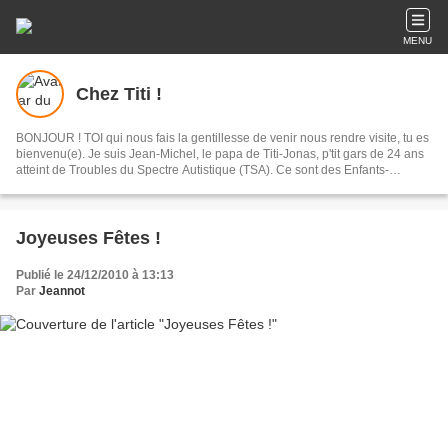
MENU
Chez Titi !
BONJOUR ! TOI qui nous fais la gentillesse de venir nous rendre visite, tu es
bienvenu(e). Je suis Jean-Michel, le papa de Titi-Jonas, p'tit gars de 24 ans
atteint de Troubles du Spectre Autistique (TSA). Ce sont des Enfants-
Lumières car ils ont une façon bien à eux d'illuminer votre vie lorsqu'à de
trop rares instants vous arrivez à partager des moments de Petits
Bonheurs...A partager avec vous !
Joyeuses Fêtes !
Publié le 24/12/2010 à 13:13
Par
Jeannot