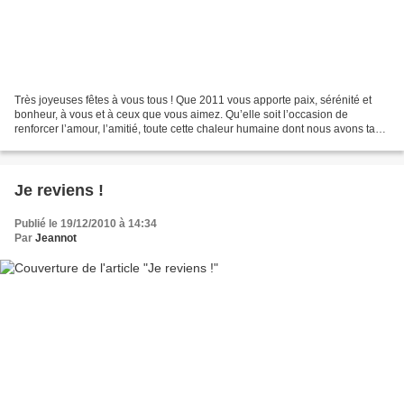
Très joyeuses fêtes à vous tous ! Que 2011 vous apporte paix, sérénité et
bonheur, à vous et à ceux que vous aimez. Qu’elle soit l’occasion de
renforcer l’amour, l’amitié, toute cette chaleur humaine dont nous avons tant
besoin, plus que jamais ! Puissions-nous...
Je reviens !
Publié le 19/12/2010 à 14:34
Par
Jeannot