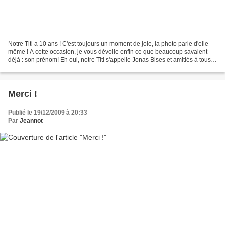
Notre Titi a 10 ans ! C'est toujours un moment de joie, la photo parle d'elle-
même ! A cette occasion, je vous dévoile enfin ce que beaucoup savaient
déjà : son prénom! Eh oui, notre Titi s'appelle Jonas Bises et amitiés à tous,
et merci à tous ceux qui...
Merci !
Publié le 19/12/2009 à 20:33
Par
Jeannot