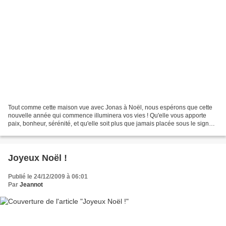
Tout comme cette maison vue avec Jonas à Noël, nous espérons que cette
nouvelle année qui commence illuminera vos vies ! Qu'elle vous apporte
paix, bonheur, sérénité, et qu'elle soit plus que jamais placée sous le signe
de l'Amitié que nos blogs ont fait...
Joyeux Noël !
Publié le 24/12/2009 à 06:01
Par
Jeannot