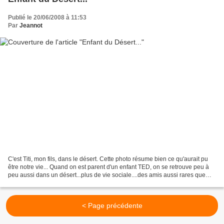
Publié le 20/06/2008 à 11:53
Par
Jeannot
C'est Titi, mon fils, dans le désert. Cette photo résume bien ce qu'aurait pu
être notre vie... Quand on est parent d'un enfant TED, on se retrouve peu à
peu aussi dans un désert...plus de vie sociale....des amis aussi rares que
vous avez de chances de...
< Page précédente