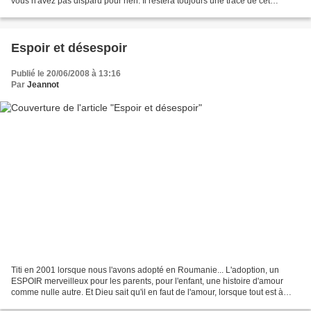
vous n'avez pas disparu pour rien. Il restera toujours une trace de cet
AMOUR qui nous porte jour après...
Espoir et désespoir
Publié le 20/06/2008 à 13:16
Par
Jeannot
Titi en 2001 lorsque nous l'avons adopté en Roumanie... L'adoption, un
ESPOIR merveilleux pour les parents, pour l'enfant, une histoire d'amour
comme nulle autre. Et Dieu sait qu'il en faut de l'amour, lorsque tout est à
créer... Il en faut de l'amour...