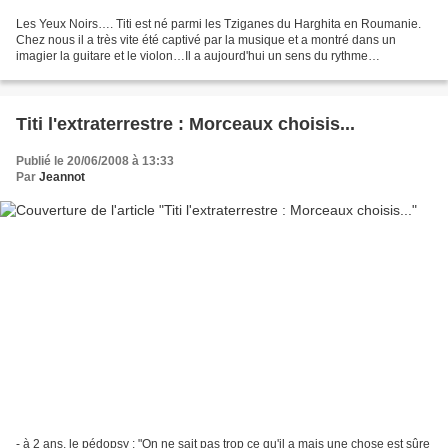
Les Yeux Noirs…. Titi est né parmi les Tziganes du Harghita en Roumanie.
Chez nous il a très vite été captivé par la musique et a montré dans un
imagier la guitare et le violon…Il a aujourd'hui un sens du rythme
particulièrement développé, et c'est un...
Titi l'extraterrestre : Morceaux choisis...
Publié le 20/06/2008 à 13:33
Par
Jeannot
- à 2 ans, le pédopsy : "On ne sait pas trop ce qu'il a mais une chose est sûre