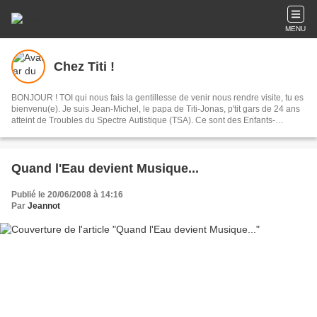
MENU
Chez Titi !
BONJOUR ! TOI qui nous fais la gentillesse de venir nous rendre visite, tu es
bienvenu(e). Je suis Jean-Michel, le papa de Titi-Jonas, p'tit gars de 24 ans
atteint de Troubles du Spectre Autistique (TSA). Ce sont des Enfants-
Lumières car ils ont une façon bien à eux d'illuminer votre vie lorsqu'à de
trop rares instants vous arrivez à partager des moments de Petits
Bonheurs...A partager avec vous !
Quand l'Eau devient Musique...
Publié le 20/06/2008 à 14:16
Par
Jeannot