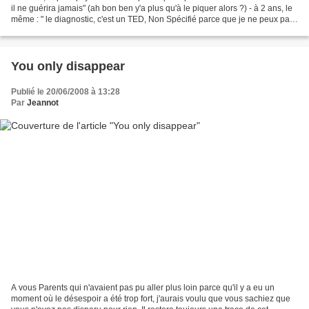
il ne guérira jamais" (ah bon ben y'a plus qu'à le piquer alors ?) - à 2 ans, le
même : " le diagnostic, c'est un TED, Non Spécifié parce que je ne peux pas
le mettre dans...
You only disappear
Publié le 20/06/2008 à 13:28
Par
Jeannot
A vous Parents qui n'avaient pas pu aller plus loin parce qu'il y a eu un
moment où le désespoir a été trop fort, j'aurais voulu que vous sachiez que