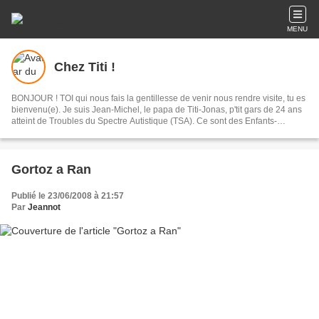
MENU
Chez Titi !
BONJOUR ! TOI qui nous fais la gentillesse de venir nous rendre visite, tu es
bienvenu(e). Je suis Jean-Michel, le papa de Titi-Jonas, p'tit gars de 24 ans
atteint de Troubles du Spectre Autistique (TSA). Ce sont des Enfants-
Lumières car ils ont une façon bien à eux d'illuminer votre vie lorsqu'à de
trop rares instants vous arrivez à partager des moments de Petits
Bonheurs...A partager avec vous !
Gortoz a Ran
Publié le 23/06/2008 à 21:57
Par
Jeannot