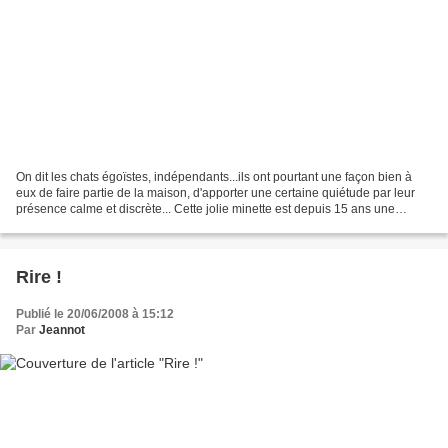
On dit les chats égoïstes, indépendants...ils ont pourtant une façon bien à
eux de faire partie de la maison, d'apporter une certaine quiétude par leur
présence calme et discrète... Cette jolie minette est depuis 15 ans une
source de paix et d'affection...
Rire !
Publié le 20/06/2008 à 15:12
Par
Jeannot