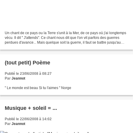
Un chant de ce pays ou la Terre s'unit à la Mer, de ce pays où j'ai longtemps
vécu. Il dit " J'attends". Ce chant nous dit que l'on vit parfois des guerres
perdues d'avance... Mais quelque soit la guerre, il faut se battre jusqu'au
bout, et en attendre...
(tout petit) Poème
Publié le 23/06/2008 à 08:27
Par
Jeannot
" Le monde est beau Si tu l'aimes " Norge
Musique + soleil = ...
Publié le 22/06/2008 à 14:02
Par
Jeannot