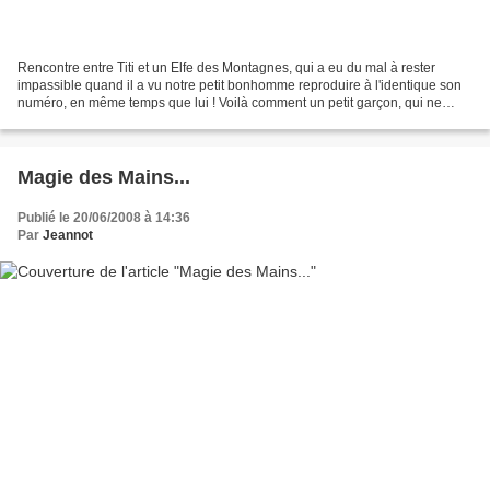
Rencontre entre Titi et un Elfe des Montagnes, qui a eu du mal à rester
impassible quand il a vu notre petit bonhomme reproduire à l'identique son
numéro, en même temps que lui ! Voilà comment un petit garçon, qui ne
parle pas, arrive en quelques secondes...
Magie des Mains...
Publié le 20/06/2008 à 14:36
Par
Jeannot