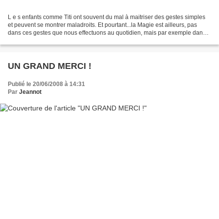
L e s enfants comme Titi ont souvent du mal à maitriser des gestes simples
et peuvent se montrer maladroits. Et pourtant...la Magie est ailleurs, pas
dans ces gestes que nous effectuons au quotidien, mais par exemple dans
quelques notes grattées à la...
UN GRAND MERCI !
Publié le 20/06/2008 à 14:31
Par
Jeannot