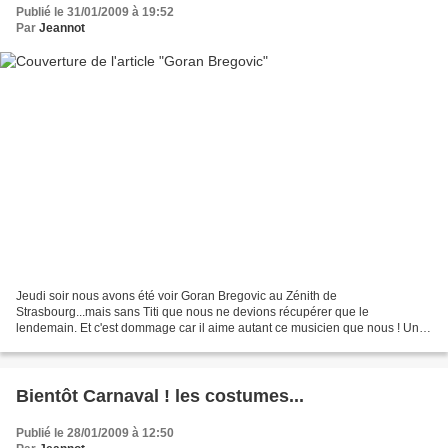
Publié le 31/01/2009 à 19:52
Par
Jeannot
Jeudi soir nous avons été voir Goran Bregovic au Zénith de
Strasbourg...mais sans Titi que nous ne devions récupérer que le
lendemain. Et c'est dommage car il aime autant ce musicien que nous ! Un
petit échantillon pour vous donner la pêche ce week-end...
Bientôt Carnaval ! les costumes...
Publié le 28/01/2009 à 12:50