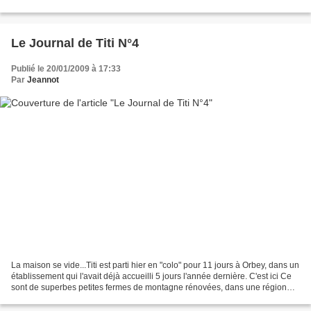
c'est celui de l'avenir,...
Le Journal de Titi N°4
Publié le 20/01/2009 à 17:33
Par
Jeannot
La maison se vide...Titi est parti hier en "colo" pour 11 jours à Orbey, dans un
établissement qui l'avait déjà accueilli 5 jours l'année dernière. C'est ici Ce
sont de superbes petites fermes de montagne rénovées, dans une région
magnifique. Les intérieurs...