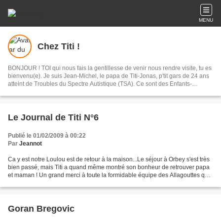
MENU
Chez Titi !
BONJOUR ! TOI qui nous fais la gentillesse de venir nous rendre visite, tu es
bienvenu(e). Je suis Jean-Michel, le papa de Titi-Jonas, p'tit gars de 24 ans
atteint de Troubles du Spectre Autistique (TSA). Ce sont des Enfants-
Lumières car ils ont une façon bien à eux d'illuminer votre vie lorsqu'à de
trop rares instants vous arrivez à partager des moments de Petits
Bonheurs...A partager avec vous !
Le Journal de Titi N°6
Publié le 01/02/2009 à 00:22
Par
Jeannot
Ca y est notre Loulou est de retour à la maison...Le séjour à Orbey s'est très
bien passé, mais Titi a quand même montré son bonheur de retrouver papa
et maman ! Un grand merci à toute la formidable équipe des Allagouttes qui
a su faire de la Maison Bruno...
Goran Bregovic