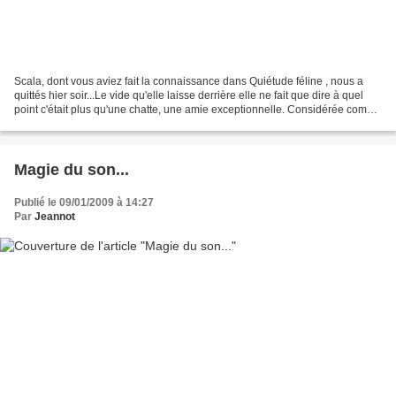
Scala, dont vous aviez fait la connaissance dans Quiétude féline , nous a
quittés hier soir...Le vide qu'elle laisse derrière elle ne fait que dire à quel
point c'était plus qu'une chatte, une amie exceptionnelle. Considérée comme
inadoptable - elle était...
Magie du son...
Publié le 09/01/2009 à 14:27
Par
Jeannot