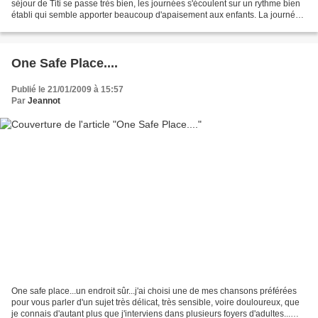
séjour de Titi se passe très bien, les journées s'écoulent sur un rythme bien
établi qui semble apporter beaucoup d'apaisement aux enfants. La journée
se partage entre les moments...
One Safe Place....
Publié le 21/01/2009 à 15:57
Par
Jeannot
One safe place...un endroit sûr...j'ai choisi une de mes chansons préférées
pour vous parler d'un sujet très délicat, très sensible, voire douloureux, que
je connais d'autant plus que j'interviens dans plusieurs foyers d'adultes...