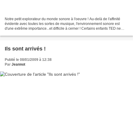
Notre petit explorateur du monde sonore à l'oeuvre ! Au-delà de l'affinité
évidente avec toutes les sortes de musique, l'environnement sonore est
d'une extrême importance...et difficile à cerner ! Certains enfants TED ne
supportent pas les bruits violents...
Ils sont arrivés !
Publié le 08/01/2009 à 12:38
Par
Jeannot