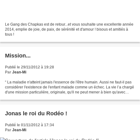
Le Gang des Chapkas est de retour...et vous souhaite une excellente année
2014, emplie de joie, de paix, de sérénité et d'amour ! bisous et amitiés à
tous !
Mission...
Publié le 29/11/2012 à 19:28
Par
Jean-Mi
“ La maladie n'atteint jamais l'essence de l'être humain. Aussi ne faut-il pas
considérer l'existence de l'enfant malade comme un échec. La vie l’a chargé
d'une mission particulière, originale, qu'il ne peut mener à bien qu'avec
l'aide d'autrui. ” R....
Jonas le roi du Rodéo !
Publié le 01/11/2012 à 17:34
Par
Jean-Mi