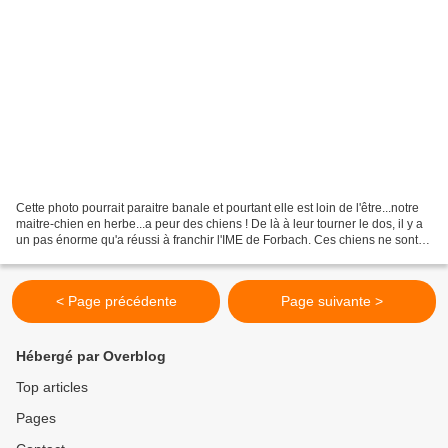
Cette photo pourrait paraitre banale et pourtant elle est loin de l'être...notre
maitre-chien en herbe...a peur des chiens ! De là à leur tourner le dos, il y a
un pas énorme qu'a réussi à franchir l'IME de Forbach. Ces chiens ne sont
pas comme les autres,...
< Page précédente
Page suivante >
Hébergé par Overblog
Top articles
Pages