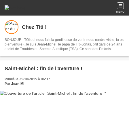
MENU
Chez Titi !
BONJOUR ! TOI qui nous fais la gentillesse de venir nous rendre visite, tu es
bienvenu(e). Je suis Jean-Michel, le papa de Titi-Jonas, p'tit gars de 24 ans
atteint de Troubles du Spectre Autistique (TSA). Ce sont des Enfants-
Lumières car ils ont une façon bien à eux d'illuminer votre vie lorsqu'à de
trop rares instants vous arrivez à partager des moments de Petits
Bonheurs...A partager avec vous !
Saint-Michel : fin de l'aventure !
Publié le 25/10/2015 à 06:37
Par
Jean-Mi